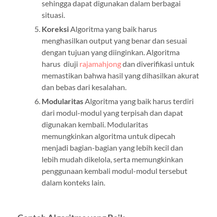
sehingga dapat digunakan dalam berbagai
situasi.
Koreksi
Algoritma yang baik harus
menghasilkan output yang benar dan sesuai
dengan tujuan yang diinginkan. Algoritma
harus diuji
rajamahjong
dan diverifikasi untuk
memastikan bahwa hasil yang dihasilkan akurat
dan bebas dari kesalahan.
Modularitas
Algoritma yang baik harus terdiri
dari modul-modul yang terpisah dan dapat
digunakan kembali. Modularitas
memungkinkan algoritma untuk dipecah
menjadi bagian-bagian yang lebih kecil dan
lebih mudah dikelola, serta memungkinkan
penggunaan kembali modul-modul tersebut
dalam konteks lain.