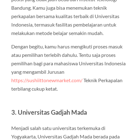
Bandung. Kamu juga bisa menemukan teknik
perkapalan bersama kualitas terbaik di Universitas
Indonesia, termasuk fasilitas pembelajaran untuk
melakukan metode belajar semakin mudah.
Dengan begitu, kamu harus mengikuti proses masuk
atau pemilihan terlebih dahulu. Tentu saja proses
pemilihan bagi para mahasiswa Universitas Indonesia
yang mengambil Jurusan
https://sushiittonewmarket.com/
Teknik Perkapalan
terbilang cukup ketat.
3. Universitas Gadjah Mada
Menjadi salah satu universitas terkemuka di
Yogyakarta, Universitas Gadjah Mada berada pada