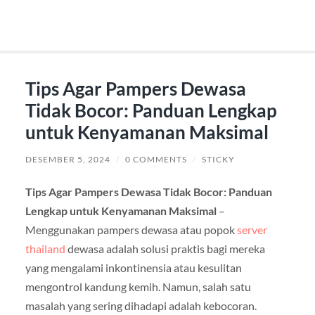
Tips Agar Pampers Dewasa
Tidak Bocor: Panduan Lengkap
untuk Kenyamanan Maksimal
DESEMBER 5, 2024
/
0 COMMENTS
/
STICKY
Tips Agar Pampers Dewasa Tidak Bocor: Panduan
Lengkap untuk Kenyamanan Maksimal
–
Menggunakan pampers dewasa atau popok
server
thailand
dewasa adalah solusi praktis bagi mereka
yang mengalami inkontinensia atau kesulitan
mengontrol kandung kemih. Namun, salah satu
masalah yang sering dihadapi adalah kebocoran.