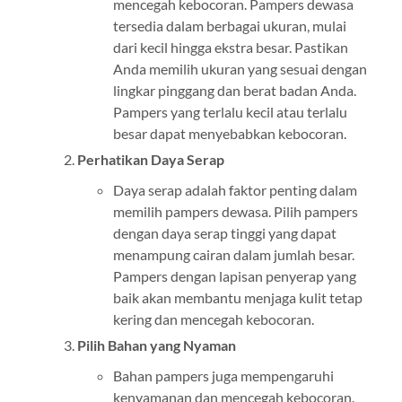
mencegah kebocoran. Pampers dewasa
tersedia dalam berbagai ukuran, mulai
dari kecil hingga ekstra besar. Pastikan
Anda memilih ukuran yang sesuai dengan
lingkar pinggang dan berat badan Anda.
Pampers yang terlalu kecil atau terlalu
besar dapat menyebabkan kebocoran.
Perhatikan Daya Serap
Daya serap adalah faktor penting dalam
memilih pampers dewasa. Pilih pampers
dengan daya serap tinggi yang dapat
menampung cairan dalam jumlah besar.
Pampers dengan lapisan penyerap yang
baik akan membantu menjaga kulit tetap
kering dan mencegah kebocoran.
Pilih Bahan yang Nyaman
Bahan pampers juga mempengaruhi
kenyamanan dan mencegah kebocoran.