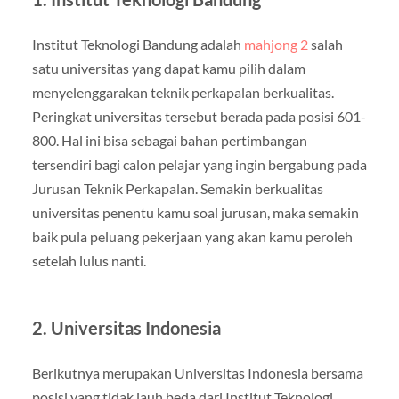
Institut Teknologi Bandung adalah
mahjong 2
salah
satu universitas yang dapat kamu pilih dalam
menyelenggarakan teknik perkapalan berkualitas.
Peringkat universitas tersebut berada pada posisi 601-
800. Hal ini bisa sebagai bahan pertimbangan
tersendiri bagi calon pelajar yang ingin bergabung pada
Jurusan Teknik Perkapalan. Semakin berkualitas
universitas penentu kamu soal jurusan, maka semakin
baik pula peluang pekerjaan yang akan kamu peroleh
setelah lulus nanti.
2. Universitas Indonesia
Berikutnya merupakan Universitas Indonesia bersama
posisi yang tidak jauh beda dari Institut Teknologi