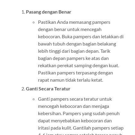
Pasang dengan Benar
Pastikan Anda memasang pampers
dengan benar untuk mencegah
kebocoran. Buka pampers dan letakkan di
bawah tubuh dengan bagian belakang
lebih tinggi dari bagian depan. Tarik
bagian depan pampers ke atas dan
rekatkan perekat samping dengan kuat.
Pastikan pampers terpasang dengan
rapat namun tidak terlalu ketat.
Ganti Secara Teratur
Ganti pampers secara teratur untuk
mencegah kebocoran dan menjaga
kebersihan. Pampers yang sudah penuh
dapat menyebabkan kebocoran dan
iritasi pada kulit. Gantilah pampers setiap
4-6 jam atau segera setelah terasa penuh.