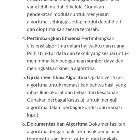
yang lebih mudah dikelola. Gunakan
pendekatan modular untuk menyusun
algoritma, sehingga setiap modul dapat diuji
dan dioptimalkan secara terpisah.
Pertimbangkan Efisiensi
Pertimbangkan
efisiensi algoritma dalam hal waktu dan ruang.
Pilih struktur data dan teknik yang sesuai untuk
meminimalkan penggunaan sumber daya dan
meningkatkan kinerja algoritma.
Uji dan Verifikasi Algoritma
Uji dan verifikasi
algoritma untuk memastikan bahwa hasil yang
dihasilkan akurat dan bebas dari kesalahan.
Gunakan berbagai kasus uji untuk menguji
algoritma dalam berbagai kondisi dan variasi
input.
Dokumentasikan Algoritma
Dokumentasikan
algoritma dengan baik, termasuk penjelasan
tentang tujuan, input, output, dan langkah-