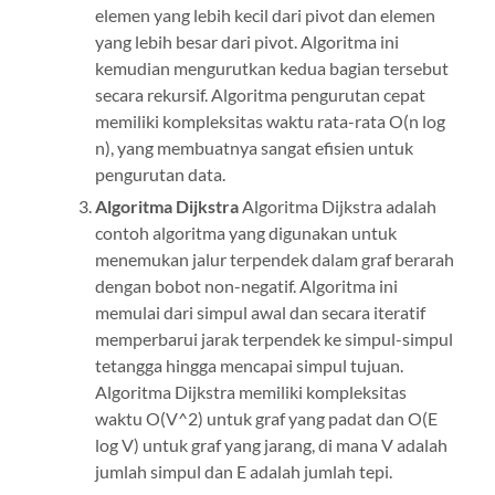
elemen yang lebih kecil dari pivot dan elemen
yang lebih besar dari pivot. Algoritma ini
kemudian mengurutkan kedua bagian tersebut
secara rekursif. Algoritma pengurutan cepat
memiliki kompleksitas waktu rata-rata O(n log
n), yang membuatnya sangat efisien untuk
pengurutan data.
Algoritma Dijkstra
Algoritma Dijkstra adalah
contoh algoritma yang digunakan untuk
menemukan jalur terpendek dalam graf berarah
dengan bobot non-negatif. Algoritma ini
memulai dari simpul awal dan secara iteratif
memperbarui jarak terpendek ke simpul-simpul
tetangga hingga mencapai simpul tujuan.
Algoritma Dijkstra memiliki kompleksitas
waktu O(V^2) untuk graf yang padat dan O(E
log V) untuk graf yang jarang, di mana V adalah
jumlah simpul dan E adalah jumlah tepi.