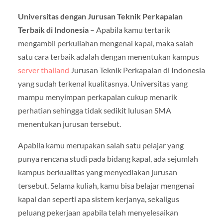
Universitas dengan Jurusan Teknik Perkapalan
Terbaik di Indonesia
– Apabila kamu tertarik
mengambil perkuliahan mengenai kapal, maka salah
satu cara terbaik adalah dengan menentukan kampus
server thailand
Jurusan Teknik Perkapalan di Indonesia
yang sudah terkenal kualitasnya. Universitas yang
mampu menyimpan perkapalan cukup menarik
perhatian sehingga tidak sedikit lulusan SMA
menentukan jurusan tersebut.
Apabila kamu merupakan salah satu pelajar yang
punya rencana studi pada bidang kapal, ada sejumlah
kampus berkualitas yang menyediakan jurusan
tersebut. Selama kuliah, kamu bisa belajar mengenai
kapal dan seperti apa sistem kerjanya, sekaligus
peluang pekerjaan apabila telah menyelesaikan