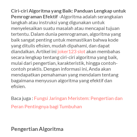
Ciri-ciri Algoritma yang Baik: Panduan Lengkap untuk
Pemrograman Efektif
-Algoritma adalah serangkaian
langkah atau instruksi yang digunakan untuk
menyelesaikan suatu masalah atau mencapai tujuan
tertentu. Dalam dunia pemrograman, algoritma yang
baik sangat penting untuk memastikan bahwa kode
yang ditulis efisien, mudah dipahami, dan dapat
diandalkan. Artikel ini
joker123 slot
akan membahas
secara lengkap tentang ciri-ciri algoritma yang baik,
mulai dari pengertian, karakteristik, hingga contoh-
contoh praktis. Dengan informasi ini, Anda akan
mendapatkan pemahaman yang mendalam tentang
bagaimana menyusun algoritma yang efektif dan
efisien.
Baca juga :
Fungsi Jaringan Meristem: Pengertian dan
Peran Pentingnya bagi Tumbuhan
Pengertian Algoritma