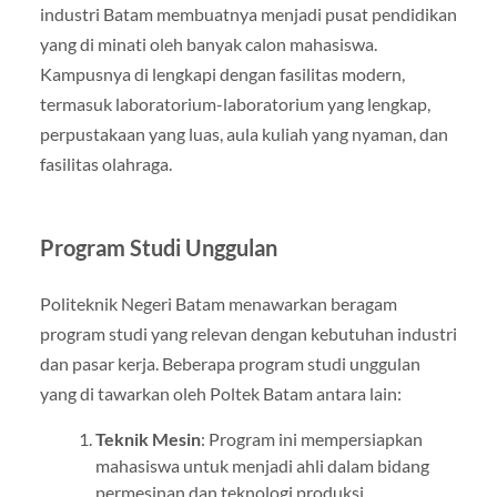
industri Batam membuatnya menjadi pusat pendidikan
yang di minati oleh banyak calon mahasiswa.
Kampusnya di lengkapi dengan fasilitas modern,
termasuk laboratorium-laboratorium yang lengkap,
perpustakaan yang luas, aula kuliah yang nyaman, dan
fasilitas olahraga.
Program Studi Unggulan
Politeknik Negeri Batam menawarkan beragam
program studi yang relevan dengan kebutuhan industri
dan pasar kerja. Beberapa program studi unggulan
yang di tawarkan oleh Poltek Batam antara lain:
Teknik Mesin
: Program ini mempersiapkan
mahasiswa untuk menjadi ahli dalam bidang
permesinan dan teknologi produksi.