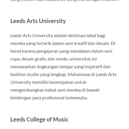
Leeds Arts University
Leeds Arts University adalah destinasi ideal bagi
mereka yang tertarik dalam seni kreatif dan desain. Di
kenal karena pengajaran yang mendalam dalam seni
rupa, desain grafis, dan mode, universitas ini
menawarkan lingkungan belajar yang inspiratif dan
fasilitas studio yang lengkap. Mahasiswa di Leeds Arts
University memiliki kesempatan untuk
mengembangkan bakat seni mereka di bawah
bimbingan para profesional terkemuka.
Leeds College of Music