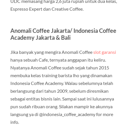
UDC memasang harga 2,6 juta rupiah untuk dua kelas,
Espresso Expert dan Creative Coffee.
Anomali Coffee Jakarta/ Indonesia Coffee
Academy Jakarta & Bali
Jika banyak yang mengira Anomali Coffee
slot garansi
hanya sebuah Cafe, ternyata anggapan itu keliru.
Nyatanya Anomali Coffee sudah sejak tahun 2015
membuka kelas training barista lho yang dinamakan
Indonesia Coffee Academy. Walau sebelumnya telah
berlangsung dari tahun 2009, sebelum diresmikan
sebagai entitas bisnis lain. Sampai saat ini lulusannya
pun sudah ribuan orang. Silakan mampir ke akunnya
langsung ya di @indonesia_coffee_academy for more
info.