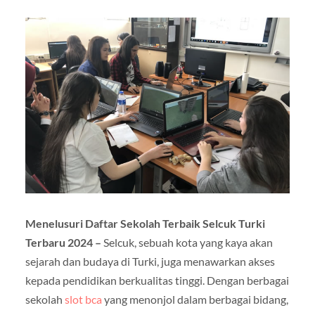
Menelusuri Daftar Sekolah Terbaik Selcuk Turki
Terbaru 2024 –
Selcuk, sebuah kota yang kaya akan
sejarah dan budaya di Turki, juga menawarkan akses
kepada pendidikan berkualitas tinggi. Dengan berbagai
sekolah
slot bca
yang menonjol dalam berbagai bidang,