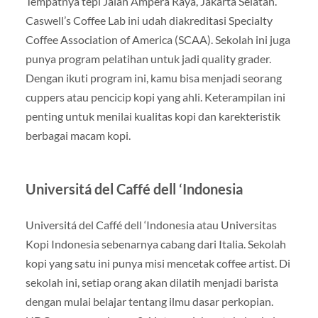
Tempatnya tepi Jalan Ampera Raya, Jakarta Selatan.
Caswell’s Coffee Lab ini udah diakreditasi Specialty
Coffee Association of America (SCAA). Sekolah ini juga
punya program pelatihan untuk jadi quality grader.
Dengan ikuti program ini, kamu bisa menjadi seorang
cuppers atau pencicip kopi yang ahli. Keterampilan ini
penting untuk menilai kualitas kopi dan karekteristik
berbagai macam kopi.
Universitá del Caffé dell ‘Indonesia
Universitá del Caffé dell ‘Indonesia atau Universitas
Kopi Indonesia sebenarnya cabang dari Italia. Sekolah
kopi yang satu ini punya misi mencetak coffee artist. Di
sekolah ini, setiap orang akan dilatih menjadi barista
dengan mulai belajar tentang ilmu dasar perkopian.