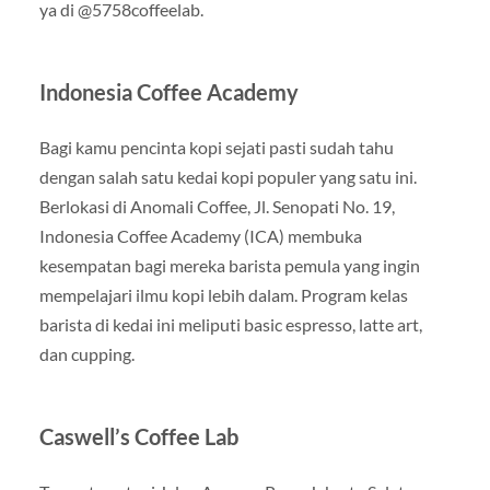
ya di @5758coffeelab.
Indonesia Coffee Academy
Bagi kamu pencinta kopi sejati pasti sudah tahu
dengan salah satu kedai kopi populer yang satu ini.
Berlokasi di Anomali Coffee, Jl. Senopati No. 19,
Indonesia Coffee Academy (ICA) membuka
kesempatan bagi mereka barista pemula yang ingin
mempelajari ilmu kopi lebih dalam. Program kelas
barista di kedai ini meliputi basic espresso, latte art,
dan cupping.
Caswell’s Coffee Lab