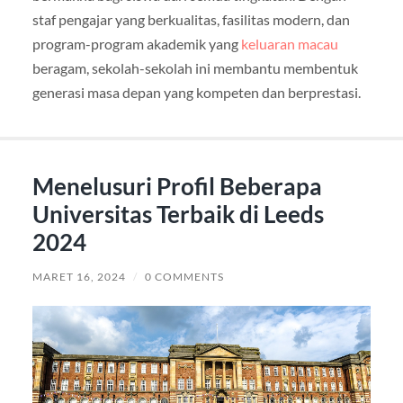
staf pengajar yang berkualitas, fasilitas modern, dan
program-program akademik yang
keluaran macau
beragam, sekolah-sekolah ini membantu membentuk
generasi masa depan yang kompeten dan berprestasi.
Menelusuri Profil Beberapa
Universitas Terbaik di Leeds
2024
MARET 16, 2024
/
0 COMMENTS