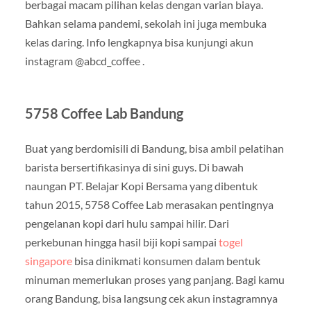
berbagai macam pilihan kelas dengan varian biaya.
Bahkan selama pandemi, sekolah ini juga membuka
kelas daring. Info lengkapnya bisa kunjungi akun
instagram @abcd_coffee .
5758 Coffee Lab Bandung
Buat yang berdomisili di Bandung, bisa ambil pelatihan
barista bersertifikasinya di sini guys. Di bawah
naungan PT. Belajar Kopi Bersama yang dibentuk
tahun 2015, 5758 Coffee Lab merasakan pentingnya
pengelanan kopi dari hulu sampai hilir. Dari
perkebunan hingga hasil biji kopi sampai
togel
singapore
bisa dinikmati konsumen dalam bentuk
minuman memerlukan proses yang panjang. Bagi kamu
orang Bandung, bisa langsung cek akun instagramnya