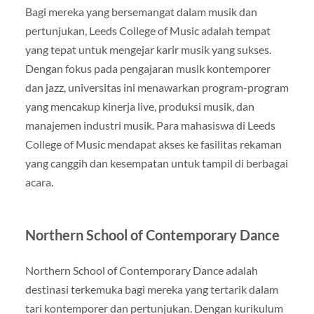
Bagi mereka yang bersemangat dalam musik dan
pertunjukan, Leeds College of Music adalah tempat
yang tepat untuk mengejar karir musik yang sukses.
Dengan fokus pada pengajaran musik kontemporer
dan jazz, universitas ini menawarkan program-program
yang mencakup kinerja live, produksi musik, dan
manajemen industri musik. Para mahasiswa di Leeds
College of Music mendapat akses ke fasilitas rekaman
yang canggih dan kesempatan untuk tampil di berbagai
acara.
Northern School of Contemporary Dance
Northern School of Contemporary Dance adalah
destinasi terkemuka bagi mereka yang tertarik dalam
tari kontemporer dan pertunjukan. Dengan kurikulum