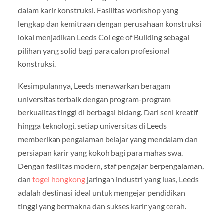
dalam karir konstruksi. Fasilitas workshop yang
lengkap dan kemitraan dengan perusahaan konstruksi
lokal menjadikan Leeds College of Building sebagai
pilihan yang solid bagi para calon profesional
konstruksi.
Kesimpulannya, Leeds menawarkan beragam
universitas terbaik dengan program-program
berkualitas tinggi di berbagai bidang. Dari seni kreatif
hingga teknologi, setiap universitas di Leeds
memberikan pengalaman belajar yang mendalam dan
persiapan karir yang kokoh bagi para mahasiswa.
Dengan fasilitas modern, staf pengajar berpengalaman,
dan
togel hongkong
jaringan industri yang luas, Leeds
adalah destinasi ideal untuk mengejar pendidikan
tinggi yang bermakna dan sukses karir yang cerah.