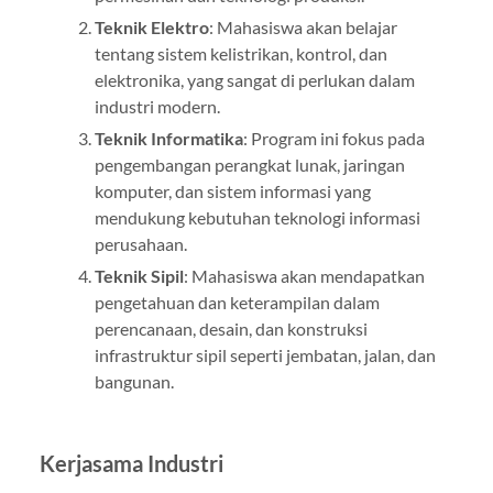
Teknik Elektro
: Mahasiswa akan belajar
tentang sistem kelistrikan, kontrol, dan
elektronika, yang sangat di perlukan dalam
industri modern.
Teknik Informatika
: Program ini fokus pada
pengembangan perangkat lunak, jaringan
komputer, dan sistem informasi yang
mendukung kebutuhan teknologi informasi
perusahaan.
Teknik Sipil
: Mahasiswa akan mendapatkan
pengetahuan dan keterampilan dalam
perencanaan, desain, dan konstruksi
infrastruktur sipil seperti jembatan, jalan, dan
bangunan.
Kerjasama Industri