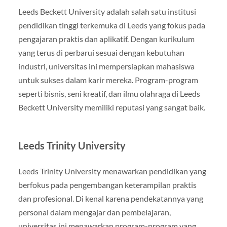
Leeds Beckett University adalah salah satu institusi
pendidikan tinggi terkemuka di Leeds yang fokus pada
pengajaran praktis dan aplikatif. Dengan kurikulum
yang terus di perbarui sesuai dengan kebutuhan
industri, universitas ini mempersiapkan mahasiswa
untuk sukses dalam karir mereka. Program-program
seperti bisnis, seni kreatif, dan ilmu olahraga di Leeds
Beckett University memiliki reputasi yang sangat baik.
Leeds Trinity University
Leeds Trinity University menawarkan pendidikan yang
berfokus pada pengembangan keterampilan praktis
dan profesional. Di kenal karena pendekatannya yang
personal dalam mengajar dan pembelajaran,
universitas ini menawarkan program-program yang