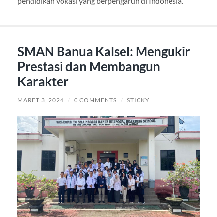
pendidikan vokasi yang berpengaruh di Indonesia.
SMAN Banua Kalsel: Mengukir
Prestasi dan Membangun
Karakter
MARET 3, 2024
/
0 COMMENTS
/
STICKY