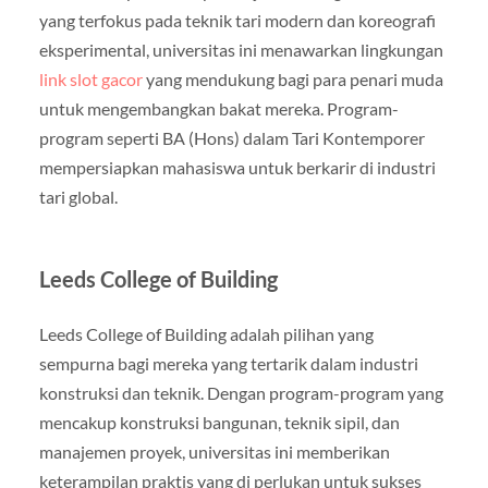
yang terfokus pada teknik tari modern dan koreografi
eksperimental, universitas ini menawarkan lingkungan
link slot gacor
yang mendukung bagi para penari muda
untuk mengembangkan bakat mereka. Program-
program seperti BA (Hons) dalam Tari Kontemporer
mempersiapkan mahasiswa untuk berkarir di industri
tari global.
Leeds College of Building
Leeds College of Building adalah pilihan yang
sempurna bagi mereka yang tertarik dalam industri
konstruksi dan teknik. Dengan program-program yang
mencakup konstruksi bangunan, teknik sipil, dan
manajemen proyek, universitas ini memberikan
keterampilan praktis yang di perlukan untuk sukses