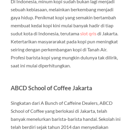
Di Indonesia, minum kopi sudah bukan lagi menjadi
sebuah kebiasaan, melainkan berkembang menjadi
gaya hidup. Penikmat kopi yang semakin bertambah
membuat kedai kopi kini mulai banyak hadir di tiap
sudut kota di Indonesia, terutama
slot qris
di Jakarta.
Ketertarikan masyararakat pada kopi pun meningkat
seiring dengan perkembangan kopi di Tanah Air.
Profesi barista kopi yang mungkin dulunya tak dilirik,
saat ini mulai diperhitungkan.
ABCD School of Coffee Jakarta
Singkatan dari A Bunch of Caffeine Dealers, ABCD
School of Coffee yang berlokasi di Jakarta, telah
banyak menelurkan barista-barista handal. Sekolah ini
telah berdiri sejak tahun 2014 dan menyediakan