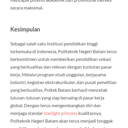
secara maksimal.
Kesimpulan
Sebagai salah satu institusi pendidikan tinggi
terkemuka di Indonesia, Politeknik Negeri Batam terus
berkomitmen untuk memberikan pendidikan vokasi
yang berkualitas dan relevan dengan tuntutan pasar
kerja. Melalui program studi unggulan, kerjasama
industri, kegiatan ekstrakurikuler, dan pusat penelitian
yang berkualitas, Poltek Batam berhasil mencetak
lulusan-lulusan yang siap bersaing di pasar kerja
global. Dengan terus mengembangkan diri dan
menjaga standar
starlight princess
kualitasnya,
Politeknik Negeri Batam akan terus menjadi tonggak