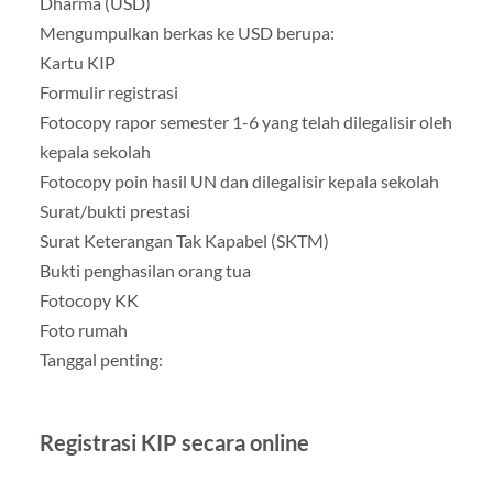
Dharma (USD)
Mengumpulkan berkas ke USD berupa:
Kartu KIP
Formulir registrasi
Fotocopy rapor semester 1-6 yang telah dilegalisir oleh
kepala sekolah
Fotocopy poin hasil UN dan dilegalisir kepala sekolah
Surat/bukti prestasi
Surat Keterangan Tak Kapabel (SKTM)
Bukti penghasilan orang tua
Fotocopy KK
Foto rumah
Tanggal penting:
Registrasi KIP secara online