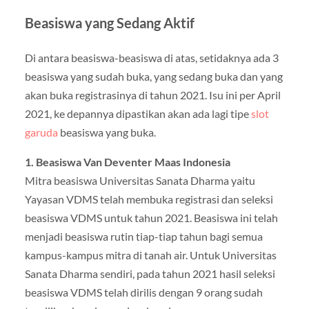
Beasiswa yang Sedang Aktif
Di antara beasiswa-beasiswa di atas, setidaknya ada 3
beasiswa yang sudah buka, yang sedang buka dan yang
akan buka registrasinya di tahun 2021. Isu ini per April
2021, ke depannya dipastikan akan ada lagi tipe
slot
garuda
beasiswa yang buka.
1. Beasiswa Van Deventer Maas Indonesia
Mitra beasiswa Universitas Sanata Dharma yaitu
Yayasan VDMS telah membuka registrasi dan seleksi
beasiswa VDMS untuk tahun 2021. Beasiswa ini telah
menjadi beasiswa rutin tiap-tiap tahun bagi semua
kampus-kampus mitra di tanah air. Untuk Universitas
Sanata Dharma sendiri, pada tahun 2021 hasil seleksi
beasiswa VDMS telah dirilis dengan 9 orang sudah