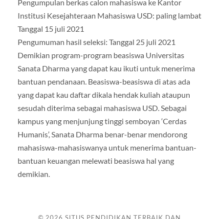
Pengumpulan berkas calon mahasiswa ke Kantor
Institusi Kesejahteraan Mahasiswa USD: paling lambat
Tanggal 15 juli 2021
Pengumuman hasil seleksi: Tanggal 25 juli 2021
Demikian program-program beasiswa Universitas
Sanata Dharma yang dapat kau ikuti untuk menerima
bantuan pendanaan. Beasiswa-beasiswa di atas ada
yang dapat kau daftar dikala hendak kuliah ataupun
sesudah diterima sebagai mahasiswa USD. Sebagai
kampus yang menjunjung tinggi semboyan ‘Cerdas
Humanis’, Sanata Dharma benar-benar mendorong
mahasiswa-mahasiswanya untuk menerima bantuan-
bantuan keuangan melewati beasiswa hal yang
demikian.
© 2026
SITUS PENDIDIKAN TERBAIK DAN