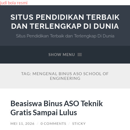
judi bola resmi
SITUS PENDIDIKAN TERBAIK
DAN TERLENGKAP DI DUNIA
Situs Pendidikan Terbaik dan Terlengkap Di Dunia
SHOW MENU
TAG:
MENGENAL BINUS ASO SCHOOL OF
ENGINEERING
Beasiswa Binus ASO Teknik
Gratis Sampai Lulus
MEI 11, 2026
/
0 COMMENTS
/
STICKY