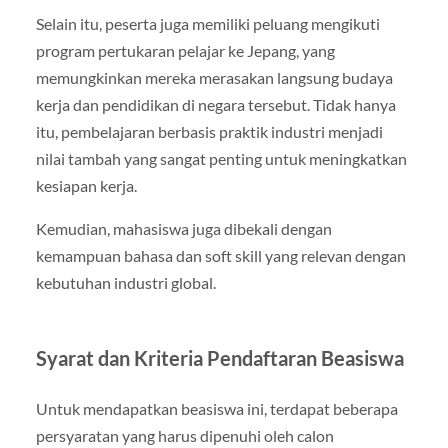
Selain itu, peserta juga memiliki peluang mengikuti
program pertukaran pelajar ke Jepang, yang
memungkinkan mereka merasakan langsung budaya
kerja dan pendidikan di negara tersebut. Tidak hanya
itu, pembelajaran berbasis praktik industri menjadi
nilai tambah yang sangat penting untuk meningkatkan
kesiapan kerja.
Kemudian, mahasiswa juga dibekali dengan
kemampuan bahasa dan soft skill yang relevan dengan
kebutuhan industri global.
Syarat dan Kriteria Pendaftaran Beasiswa
Untuk mendapatkan beasiswa ini, terdapat beberapa
persyaratan yang harus dipenuhi oleh calon