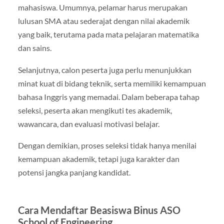
mahasiswa. Umumnya, pelamar harus merupakan
lulusan SMA atau sederajat dengan nilai akademik
yang baik, terutama pada mata pelajaran matematika
dan sains.
Selanjutnya, calon peserta juga perlu menunjukkan
minat kuat di bidang teknik, serta memiliki kemampuan
bahasa Inggris yang memadai. Dalam beberapa tahap
seleksi, peserta akan mengikuti tes akademik,
wawancara, dan evaluasi motivasi belajar.
Dengan demikian, proses seleksi tidak hanya menilai
kemampuan akademik, tetapi juga karakter dan
potensi jangka panjang kandidat.
Cara Mendaftar Beasiswa Binus ASO
School of Engineering