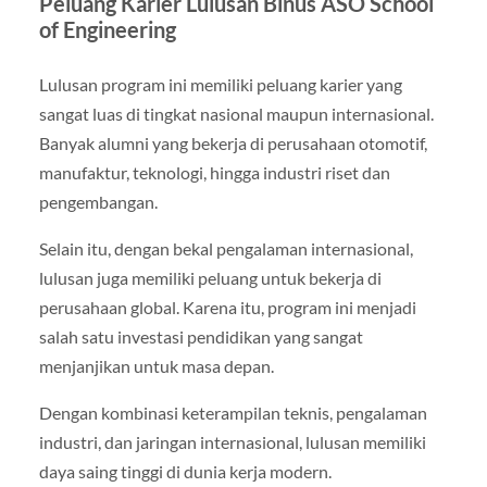
Peluang Karier Lulusan Binus ASO School
of Engineering
Lulusan program ini memiliki peluang karier yang
sangat luas di tingkat nasional maupun internasional.
Banyak alumni yang bekerja di perusahaan otomotif,
manufaktur, teknologi, hingga industri riset dan
pengembangan.
Selain itu, dengan bekal pengalaman internasional,
lulusan juga memiliki peluang untuk bekerja di
perusahaan global. Karena itu, program ini menjadi
salah satu investasi pendidikan yang sangat
menjanjikan untuk masa depan.
Dengan kombinasi keterampilan teknis, pengalaman
industri, dan jaringan internasional, lulusan memiliki
daya saing tinggi di dunia kerja modern.