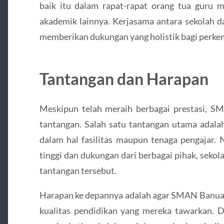
baik itu dalam rapat-rapat orang tua guru m
akademik lainnya. Kerjasama antara sekolah d
memberikan dukungan yang holistik bagi perke
Tantangan dan Harapan
Meskipun telah meraih berbagai prestasi, SM
tantangan. Salah satu tantangan utama adalah
dalam hal fasilitas maupun tenaga pengajar.
tinggi dan dukungan dari berbagai pihak, sekol
tantangan tersebut.
Harapan ke depannya adalah agar SMAN Banua
kualitas pendidikan yang mereka tawarkan. 