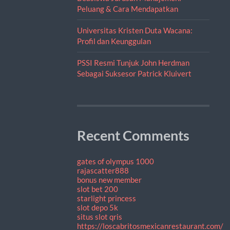
Peluang & Cara Mendapatkan
Universitas Kristen Duta Wacana:
Profil dan Keunggulan
PSSI Resmi Tunjuk John Herdman
Sebagai Suksesor Patrick Kluivert
Recent Comments
gates of olympus 1000
rajascatter888
bonus new member
slot bet 200
starlight princess
slot depo 5k
situs slot qris
https://loscabritosmexicanrestaurant.com/