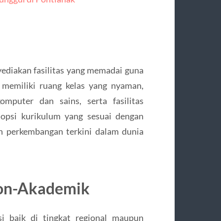
diakan fasilitas yang memadai guna
 memiliki ruang kelas yang nyaman,
omputer dan sains, serta fasilitas
adopsi kurikulum yang sesuai dengan
n perkembangan terkini dalam dunia
Non-Akademik
i baik di tingkat regional maupun