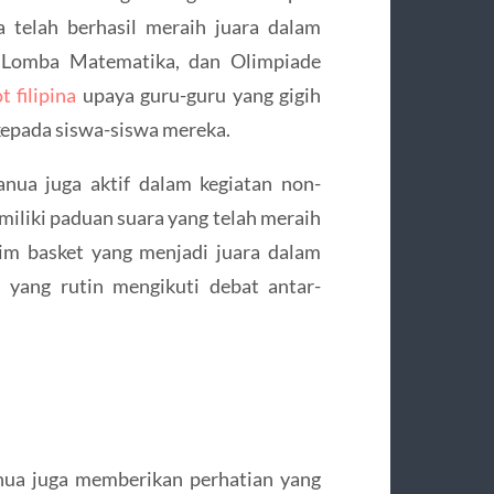
a telah berhasil meraih juara dalam
s, Lomba Matematika, dan Olimpiade
ot filipina
upaya guru-guru yang gigih
epada siswa-siswa mereka.
ua juga aktif dalam kegiatan non-
miliki paduan suara yang telah meraih
tim basket yang menjadi juara dalam
s yang rutin mengikuti debat antar-
nua juga memberikan perhatian yang