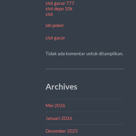
slot gacor 777
slot depo 10k
slot
idn poker
slot gacor
Tidak ada komentar untuk ditampilkan.
Archives
Mei 2026
Januari 2026
Desember 2025