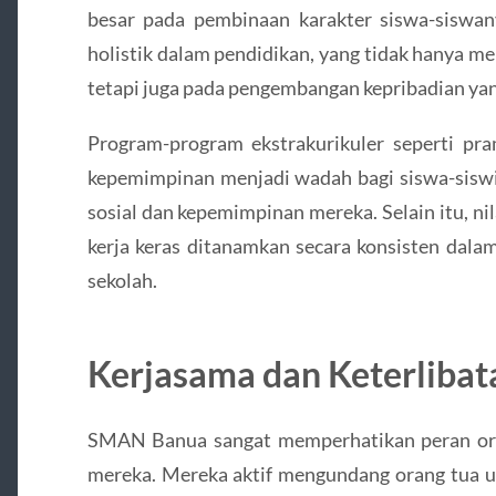
besar pada pembinaan karakter siswa-siswa
holistik dalam pendidikan, yang tidak hanya 
tetapi juga pada pengembangan kepribadian yan
Program-program ekstrakurikuler seperti pram
kepemimpinan menjadi wadah bagi siswa-si
sosial dan kepemimpinan mereka. Selain itu, nilai
kerja keras ditanamkan secara konsisten dalam
sekolah.
Kerjasama dan Keterlibat
SMAN Banua sangat memperhatikan peran ora
mereka. Mereka aktif mengundang orang tua un