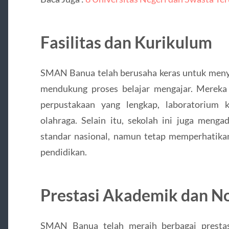
Fasilitas dan Kurikulum
SMAN Banua telah berusaha keras untuk menye
mendukung proses belajar mengajar. Mereka
perpustakaan yang lengkap, laboratorium k
olahraga. Selain itu, sekolah ini juga meng
standar nasional, namun tetap memperhatika
pendidikan.
Prestasi Akademik dan 
SMAN Banua telah meraih berbagai prestas