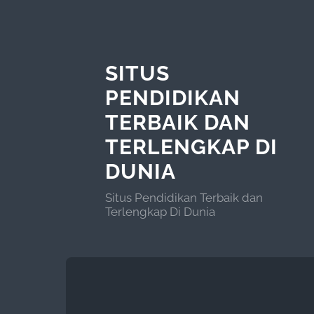
SITUS
PENDIDIKAN
TERBAIK DAN
TERLENGKAP DI
DUNIA
Situs Pendidikan Terbaik dan
Terlengkap Di Dunia