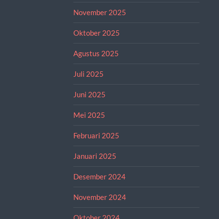
November 2025
Oktober 2025
Agustus 2025
Juli 2025
Juni 2025
Mei 2025
Februari 2025
Januari 2025
Desember 2024
November 2024
Oktober 2024