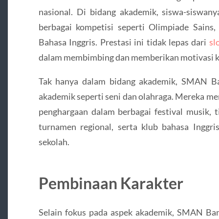
nasional. Di bidang akademik, siswa-siswany
berbagai kompetisi seperti Olimpiade Sain
Bahasa Inggris. Prestasi ini tidak lepas dari
sl
dalam membimbing dan memberikan motivasi k
Tak hanya dalam bidang akademik, SMAN Ban
akademik seperti seni dan olahraga. Mereka me
penghargaan dalam berbagai festival musik, 
turnamen regional, serta klub bahasa Inggri
sekolah.
Pembinaan Karakter
Selain fokus pada aspek akademik, SMAN Ba