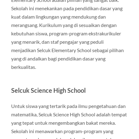
Sekolah ini menekankan pada pendidikan dasar yang
kuat dalam lingkungan yang mendukung dan
merangsang. Kurikulum yang di sesuaikan dengan
kebutuhan siswa, program-program ekstrakurikuler
yang menarik, dan staf pengajar yang peduli
menjadikan Selcuk Elementary School sebagai pilihan
yang di andalkan bagi pendidikan dasar yang
berkualitas.
Selcuk Science High School
Untuk siswa yang tertarik pada ilmu pengetahuan dan
matematika, Selcuk Science High School adalah tempat
yang tepat untuk mengembangkan bakat mereka.
Sekolah ini menawarkan program-program yang