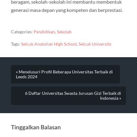
beragam, sekolah-sekolah ini membantu membentuk
generasi masa depan yang kompeten dan berprestasi.
Categories:
Pendidikan
,
Sekolah
Tags:
Selcuk Anatolian High School
,
Selcuk University
« Menelusuri Profil Beberapa Universitas Terbaik di
Leeds 2024
6 Daftar Universitas Swasta Jurusan Gizi Terbaik di
Indonesia »
Tinggalkan Balasan