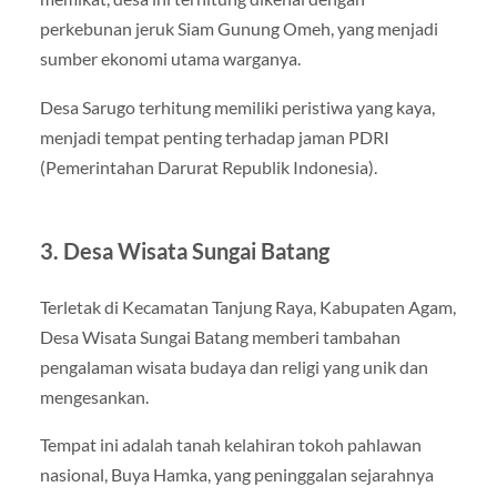
perkebunan jeruk Siam Gunung Omeh, yang menjadi
sumber ekonomi utama warganya.
Desa Sarugo terhitung memiliki peristiwa yang kaya,
menjadi tempat penting terhadap jaman PDRI
(Pemerintahan Darurat Republik Indonesia).
3. Desa Wisata Sungai Batang
Terletak di Kecamatan Tanjung Raya, Kabupaten Agam,
Desa Wisata Sungai Batang memberi tambahan
pengalaman wisata budaya dan religi yang unik dan
mengesankan.
Tempat ini adalah tanah kelahiran tokoh pahlawan
nasional, Buya Hamka, yang peninggalan sejarahnya