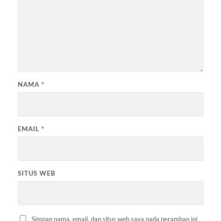
NAMA
*
EMAIL
*
SITUS WEB
Simpan nama, email, dan situs web saya pada peramban ini