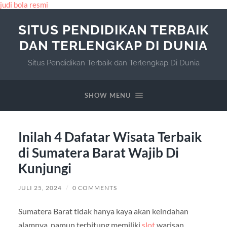
judi bola resmi
SITUS PENDIDIKAN TERBAIK
DAN TERLENGKAP DI DUNIA
Situs Pendidikan Terbaik dan Terlengkap Di Dunia
SHOW MENU
Inilah 4 Dafatar Wisata Terbaik
di Sumatera Barat Wajib Di
Kunjungi
JULI 25, 2024
/
0 COMMENTS
Sumatera Barat tidak hanya kaya akan keindahan
alamnya, namun terhitung memiliki
slot
warisan