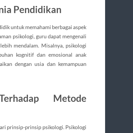
nia Pendidikan
ndidik untuk memahami berbagai aspek
man psikologi, guru dapat mengenali
 lebih mendalam. Misalnya, psikologi
uhan kognitif dan emosional anak
uaikan dengan usia dan kemampuan
Terhadap Metode
i prinsip-prinsip psikologi. Psikologi