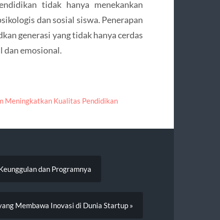
pendidikan tidak hanya menekankan
psikologis dan sosial siswa. Penerapan
an generasi yang tidak hanya cerdas
al dan emosional.
m Meningkatkan Kualitas Pendidikan
 Keunggulan dan Programnya
yang Membawa Inovasi di Dunia Startup »