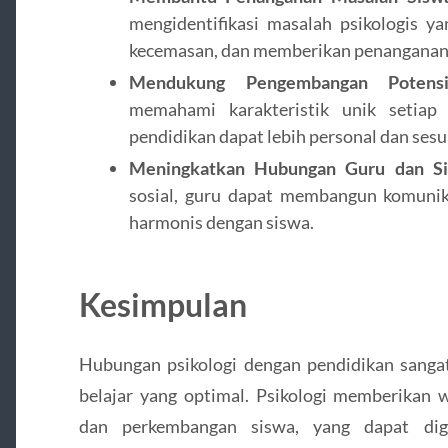
mengidentifikasi masalah psikologis ya
kecemasan, dan memberikan penanganan 
Mendukung Pengembangan Potensi
memahami karakteristik unik setia
pendidikan dapat lebih personal dan ses
Meningkatkan Hubungan Guru dan Si
sosial, guru dapat membangun komunik
harmonis dengan siswa.
Kesimpulan
Hubungan psikologi dengan pendidikan sanga
belajar yang optimal. Psikologi memberikan
dan perkembangan siswa, yang dapat di