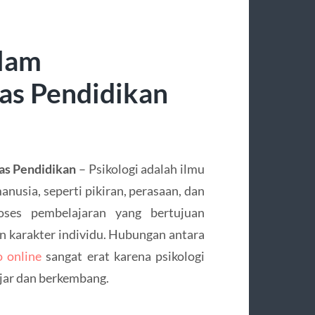
alam
as Pendidikan
as Pendidikan
– Psikologi adalah ilmu
nusia, seperti pikiran, perasaan, dan
oses pembelajaran yang bertujuan
karakter individu. Hubungan antara
o online
sangat erat karena psikologi
ar dan berkembang.