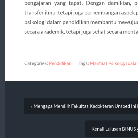
pengajaran yang tepat. Dengan demikian, 
transfer ilmu, tetapi juga perkembangan aspek 
psikologi dalam pendidikan membantu mewujudk
secara akademik, tetapi juga sehat secara ment
Categories:
Pendidikan
Tags:
Manfaat Psikologi dala
« Mengapa Memilih Fakultas Kedokteran Unsoed Ini
Kenali Lulusan BINUS 