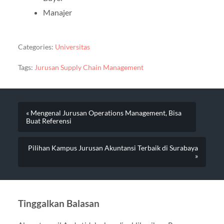
Manajer
Categories:
Universitas
Tags:
Jurusan Supply Chain Management
« Mengenal Jurusan Operations Management, Bisa
Buat Referensi
Pilihan Kampus Jurusan Akuntansi Terbaik di Surabaya
»
Tinggalkan Balasan