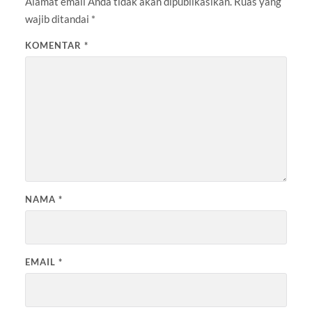
Alamat email Anda tidak akan dipublikasikan.
Ruas yang
wajib ditandai
*
KOMENTAR
*
NAMA
*
EMAIL
*