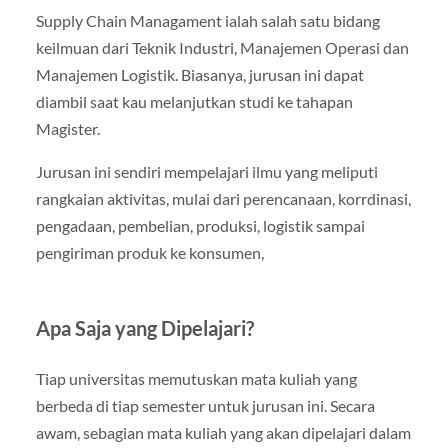
Supply Chain Managament ialah salah satu bidang
keilmuan dari Teknik Industri, Manajemen Operasi dan
Manajemen Logistik. Biasanya, jurusan ini dapat
diambil saat kau melanjutkan studi ke tahapan
Magister.
Jurusan ini sendiri mempelajari ilmu yang meliputi
rangkaian aktivitas, mulai dari perencanaan, korrdinasi,
pengadaan, pembelian, produksi, logistik sampai
pengiriman produk ke konsumen,
Apa Saja yang Dipelajari?
Tiap universitas memutuskan mata kuliah yang
berbeda di tiap semester untuk jurusan ini. Secara
awam, sebagian mata kuliah yang akan dipelajari dalam