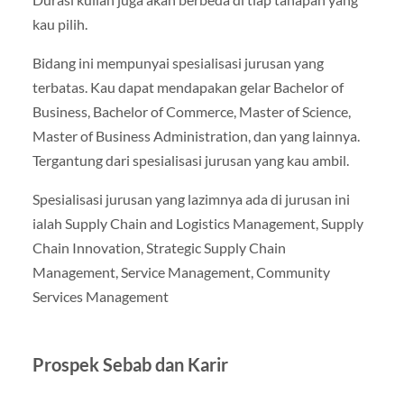
kau pilih.
Bidang ini mempunyai spesialisasi jurusan yang
terbatas. Kau dapat mendapakan gelar Bachelor of
Business, Bachelor of Commerce, Master of Science,
Master of Business Administration, dan yang lainnya.
Tergantung dari spesialisasi jurusan yang kau ambil.
Spesialisasi jurusan yang lazimnya ada di jurusan ini
ialah Supply Chain and Logistics Management, Supply
Chain Innovation, Strategic Supply Chain
Management, Service Management, Community
Services Management
Prospek Sebab dan Karir