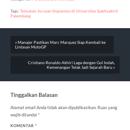
Tags:
Temukan Jurusan Impianmu di Universitas Sjakhyakirti
Palembang
« Manajer Pastikan Marc Marquez Siap Kembali ke
Lintasan MotoGP
Cristiano Ronaldo Akhiri Laga dengan Gol Indah,
Kemenangan Telak Jadi Sejarah Baru »
Tinggalkan Balasan
Alamat email Anda tidak akan dipublikasikan.
Ruas yang
wajib ditandai
*
KOMENTAR
*