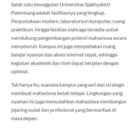
Salah satu keunggulan Universitas Sjakhyakirti
Palembang adalah fasilitasnya yang lengkap.
Perpustakaan modern, laboratorium komputer, ruang
praktikum, hingga fasilitas olahraga tersedia untuk
mendukung pengembangan potensi mahasiswa secara
menyeluruh. Kampus ini juga menyediakan ruang
belajar nyaman dan akses internet cepat, sehingga
kegiatan akademik dan riset dapat berjalan dengan
optimal.
Tak hanya itu, suasana kampus yang asri dan strategis
membuat mahasiswa betah belajar. Lingkungan yang
nyaman ini juga memudahkan mahasiswa membangun
jejaring sosial dan profesional yang bermanfaat di
masa depan.