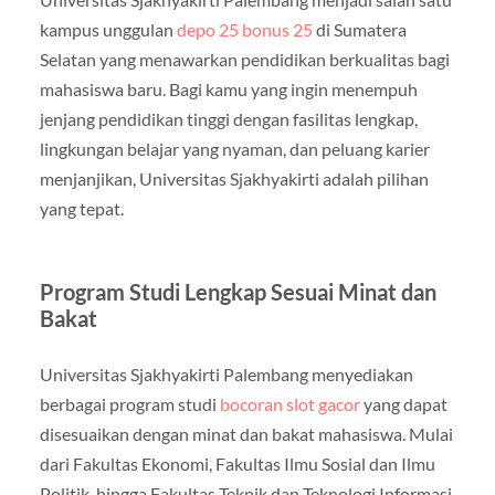
kampus unggulan
depo 25 bonus 25
di Sumatera
Selatan yang menawarkan pendidikan berkualitas bagi
mahasiswa baru. Bagi kamu yang ingin menempuh
jenjang pendidikan tinggi dengan fasilitas lengkap,
lingkungan belajar yang nyaman, dan peluang karier
menjanjikan, Universitas Sjakhyakirti adalah pilihan
yang tepat.
Program Studi Lengkap Sesuai Minat dan
Bakat
Universitas Sjakhyakirti Palembang menyediakan
berbagai program studi
bocoran slot gacor
yang dapat
disesuaikan dengan minat dan bakat mahasiswa. Mulai
dari Fakultas Ekonomi, Fakultas Ilmu Sosial dan Ilmu
Politik, hingga Fakultas Teknik dan Teknologi Informasi,