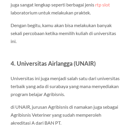
juga sangat lengkap seperti berbagai jenis
rtp slot
laboratorium untuk melakukan praktek.
Dengan begitu, kamu akan bisa melakukan banyak
sekali percobaan ketika memilih kuliah di universitas
ini.
4. Universitas Airlangga (UNAIR)
Universitas ini juga menjadi salah satu dari universitas
terbaik yang ada di surabaya yang mana menyediakan
program belajar Agribisnis.
di UNAIR, jurusan Agribisnis di namakan juga sebagai
Agribisnis Veteriner yang sudah memperoleh
akreditasi A dari BAN PT.