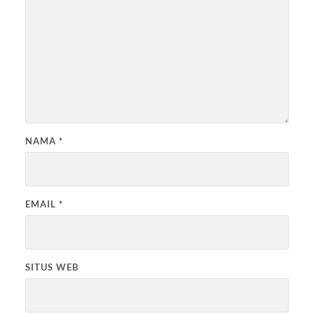
NAMA
*
EMAIL
*
SITUS WEB