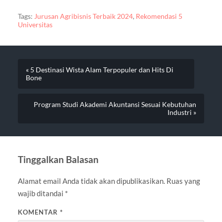
Tags:
Jurusan Agribisnis Terbaik 2024
,
Rekomendasi 5
Universitas
« 5 Destinasi Wista Alam Terpopuler dan Hits Di
Bone
Program Studi Akademi Akuntansi Sesuai Kebutuhan
Industri »
Tinggalkan Balasan
Alamat email Anda tidak akan dipublikasikan.
Ruas yang
wajib ditandai
*
KOMENTAR
*